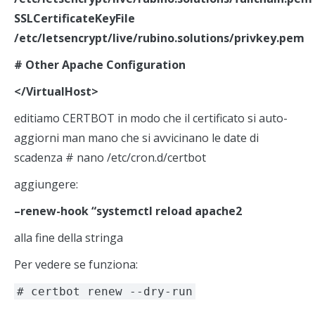
SSLCertificateKeyFile
/etc/letsencrypt/live/rubino.solutions/privkey.pem
# Other Apache Configuration
</VirtualHost>
editiamo CERTBOT in modo che il certificato si auto-
aggiorni man mano che si avvicinano le date di
scadenza # nano /etc/cron.d/certbot
aggiungere:
–renew-hook “systemctl reload apache2
alla fine della stringa
Per vedere se funziona:
# certbot renew --dry-run