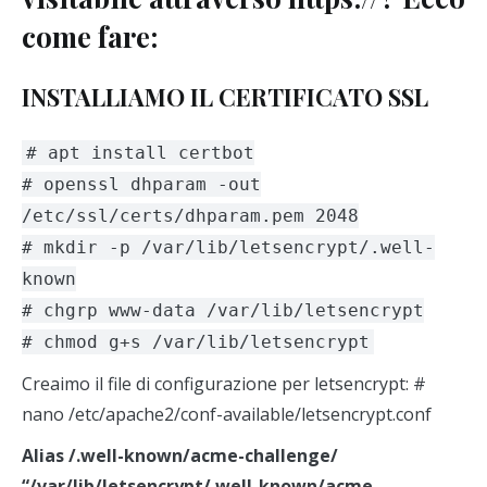
come fare:
INSTALLIAMO IL CERTIFICATO SSL
# apt install certbot
# openssl dhparam -out
/etc/ssl/certs/dhparam.pem 2048
# mkdir -p /var/lib/letsencrypt/.well-
known
# chgrp www-data /var/lib/letsencrypt
# chmod g+s /var/lib/letsencrypt
C
reaimo il file di configurazione per letsencrypt: #
nano /etc/apache2/conf-available/letsencrypt.conf
Alias /.well-known/acme-challenge/
“/var/lib/letsencrypt/.well-known/acme-