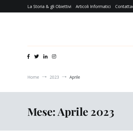
Salta
La Storia & gli Obiettivi
Articoli Informatici
Contatta
al
contenuto
Home
2023
Aprile
Mese:
Aprile 2023