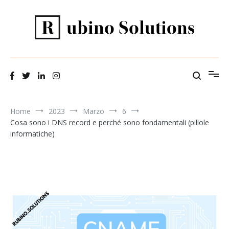
Salta
al
contenuto
Il tuo alleato informatico
Rubino Solutions
Home
2023
Marzo
6
Cosa sono i DNS record e perché sono fondamentali (pillole
informatiche)