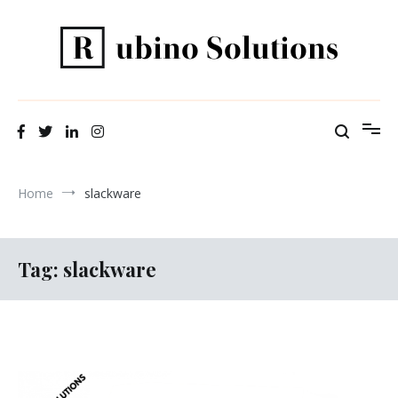
Salta
al
contenuto
Il tuo alleato informatico
Rubino Solutions
Home
slackware
Tag:
slackware